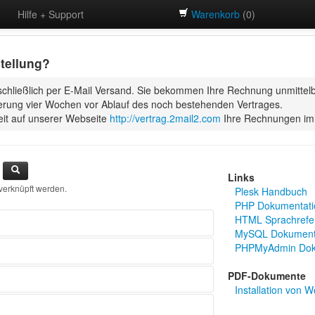
Hilfe + Support
Warenkorb
(
0
)
tellung?
schließlich per E-Mail Versand. Sie bekommen Ihre Rechnung unmittelb
gerung vier Wochen vor Ablauf des noch bestehenden Vertrages.
it auf unserer Webseite
http://vertrag.2mail2.com
Ihre Rechnungen im 
Links
verknüpft werden.
Plesk Handbuch
PHP Dokumentati
HTML Sprachrefe
MySQL Dokument
PHPMyAdmin Dok
hten (POP3/IMAP und SMTP Server)?
 dem E-Mail Postfach um ein POP3 oder IMAP
PDF-Dokumente
leiten?
Installation von 
erver zum Abrufen meiner E-Mails?
cess
esse an?
er www.meine_domain.de, sondern nur über
n an?