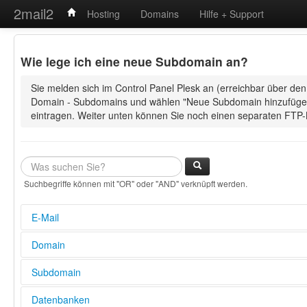
2mail2
Hosting
Domains
Hilfe + Support
Wie lege ich eine neue Subdomain an?
Sie melden sich im Control Panel Plesk an (erreichbar über den 
Domain - Subdomains und wählen "Neue Subdomain hinzufügen"
eintragen. Weiter unten können Sie noch einen separaten FTP-
Suchbegriffe können mit "OR" oder "AND" verknüpft werden.
E-Mail
E-Mail Adresse in Outlook einrichten (POP3/IMAP und SMTP S
Domain
Wie lege ich fest, ob es sich bei dem E-Mail Postfach um ein 
Konto handelt?
Wie kann ich meine Domain weiterleiten?
Subdomain
Wie lautet der POP3- und SMTP-Server zum Abrufen meiner E-
Domain Weiterleitung mittels .htaccess
Wie lege ich eine neue E-Mail Adresse an?
Warum ist meine Domain nicht über www.meine_domain.de, so
Wie lege ich eine neue Subdomain an?
Datenbanken