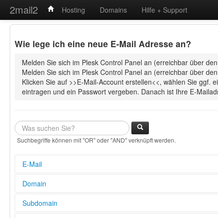
2mail2
Hosting
Domains
Hilfe + Support
Wie lege ich eine neue E-Mail Adresse an?
Melden Sie sich im Plesk Control Panel an (erreichbar über den
Melden Sie sich im Plesk Control Panel an (erreichbar über den
Klicken Sie auf >>E-Mail-Account erstellen<<, wählen Sie ggf.
eintragen und ein Passwort vergeben. Danach ist Ihre E-Mailad
Suchbegriffe können mit "OR" oder "AND" verknüpft werden.
E-Mail
E-Mail Adresse in Outlook einrichten (POP3/IMAP und SMTP S
Domain
Wie lege ich fest, ob es sich bei dem E-Mail Postfach um ein 
Konto handelt?
Wie kann ich meine Domain weiterleiten?
Subdomain
Wie lautet der POP3- und SMTP-Server zum Abrufen meiner E-
Domain Weiterleitung mittels .htaccess