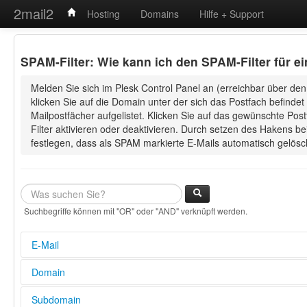
2mail2
Hosting
Domains
Hilfe + Support
SPAM-Filter: Wie kann ich den SPAM-Filter für ei
Melden Sie sich im Plesk Control Panel an (erreichbar über den
klicken Sie auf die Domain unter der sich das Postfach befindet 
Mailpostfächer aufgelistet. Klicken Sie auf das gewünschte Po
Filter aktivieren oder deaktivieren. Durch setzen des Hakens b
festlegen, dass als SPAM markierte E-Mails automatisch gelösc
Suchbegriffe können mit "OR" oder "AND" verknüpft werden.
E-Mail
E-Mail Adresse in Outlook einrichten (POP3/IMAP und SMTP S
Domain
Wie lege ich fest, ob es sich bei dem E-Mail Postfach um ein 
Konto handelt?
Wie kann ich meine Domain weiterleiten?
Subdomain