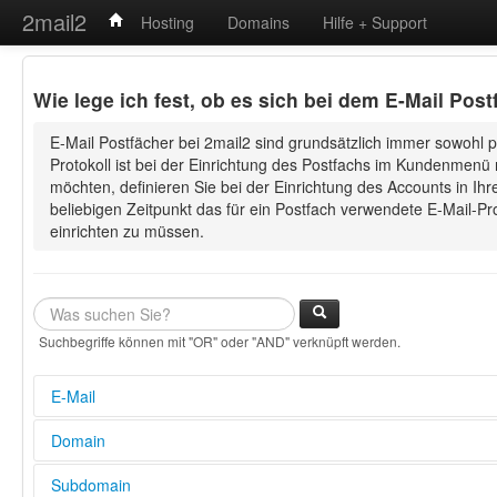
2mail2
Hosting
Domains
Hilfe + Support
Wie lege ich fest, ob es sich bei dem E-Mail Po
E-Mail Postfächer bei 2mail2 sind grundsätzlich immer sowohl 
Protokoll ist bei der Einrichtung des Postfachs im Kundenmenü 
möchten, definieren Sie bei der Einrichtung des Accounts in 
beliebigen Zeitpunkt das für ein Postfach verwendete E-Mail-
einrichten zu müssen.
Suchbegriffe können mit "OR" oder "AND" verknüpft werden.
E-Mail
E-Mail Adresse in Outlook einrichten (POP3/IMAP und SMTP S
Domain
Wie lege ich fest, ob es sich bei dem E-Mail Postfach um ein 
Konto handelt?
Wie kann ich meine Domain weiterleiten?
Subdomain