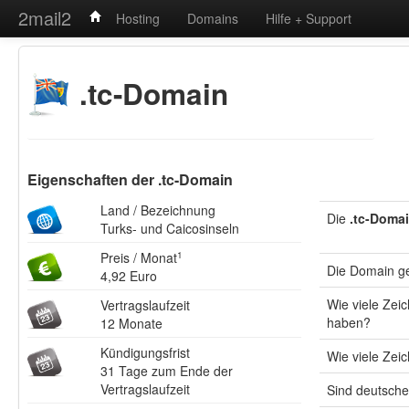
2mail2
Hosting
Domains
Hilfe + Support
.tc-Domain
Eigenschaften der .tc-Domain
Land / Bezeichnung
Die
.tc-Doma
Turks- und Caicosinseln
Preis / Monat
1
Die Domain g
4,92 Euro
Wie viele Ze
Vertragslaufzeit
haben?
12 Monate
Kündigungsfrist
Wie viele Zei
31 Tage zum Ende der
Vertragslaufzeit
Sind deutsche