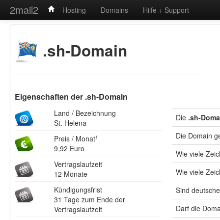
2mail2
Hosting
Domains
Hilfe + Support
.sh-Domain
Eigenschaften der .sh-Domain
Land / Bezeichnung
Die
.sh-Doma
St. Helena
Die Domain g
Preis / Monat
1
9,92 Euro
Wie viele Ze
Vertragslaufzeit
Wie viele Zei
12 Monate
Kündigungsfrist
Sind deutsche
31 Tage zum Ende der
Darf die Doma
Vertragslaufzeit