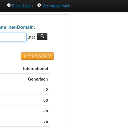
Plesk Login
Vertragsservice
gene .net-Domain:
.net
Domainübersicht
International
Generisch
2
63
Ja
Ja