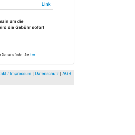
?
Link
omain um die
wird die Gebühr sofort
en Domains finden Sie
hier
takt / Impressum
|
Datenschutz
|
AGB