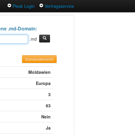
Plesk Login
Vertragsservice
igene .md-Domain:
.md
Domainübersicht
Moldawien
Europa
3
63
Nein
Ja