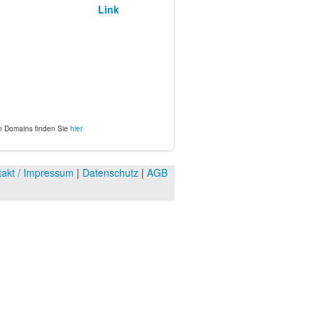
?
Link
en Domains finden Sie
hier
takt / Impressum
|
Datenschutz
|
AGB