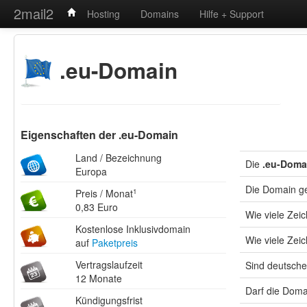
2mail2
Hosting
Domains
Hilfe + Support
.eu-Domain
Eigenschaften der .eu-Domain
Land / Bezeichnung
Die
.eu-Doma
Europa
Die Domain g
Preis / Monat
1
0,83 Euro
Wie viele Ze
Kostenlose Inklusivdomain
Wie viele Zei
auf
Paketpreis
Vertragslaufzeit
Sind deutsche
12 Monate
Darf die Doma
Kündigungsfrist