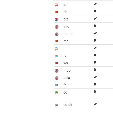
.at
.ch
.biz
.info
.name
.me
.nl
.tv
.ws
.mobi
.asia
.fr
.cc
.co.uk