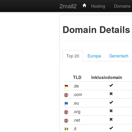
2mail2
Hosting
Domains
Domain Details
Top 20
Europa
Generisch
TLD
Inklusivdomain
.de
.com
.eu
.org
.net
.it