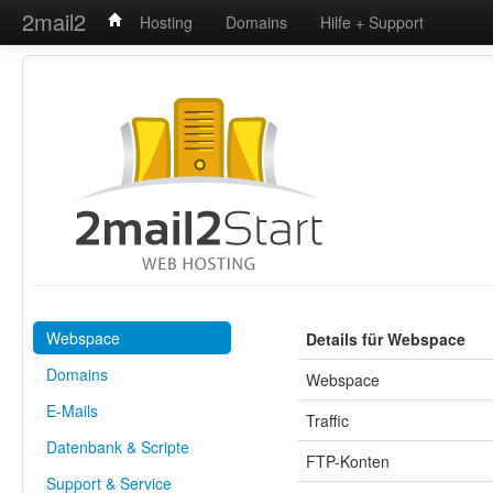
2mail2
Hosting
Domains
Hilfe + Support
Webspace
Details für Webspace
Domains
Webspace
E-Mails
Traffic
Datenbank & Scripte
FTP-Konten
Support & Service