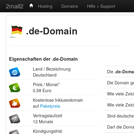
2mail2
Hosting
Domains
Hilfe + Support
.de-Domain
Eigenschaften der .de-Domain
Land / Bezeichnung
Die
.de-Doma
Deutschland
Die Domain g
Preis / Monat
1
0,58 Euro
Wie viele Ze
Kostenlose Inklusivdomain
Wie viele Zei
auf
Paketpreis
Vertragslaufzeit
Sind deutsche
12 Monate
Darf die Doma
Kündigungsfrist