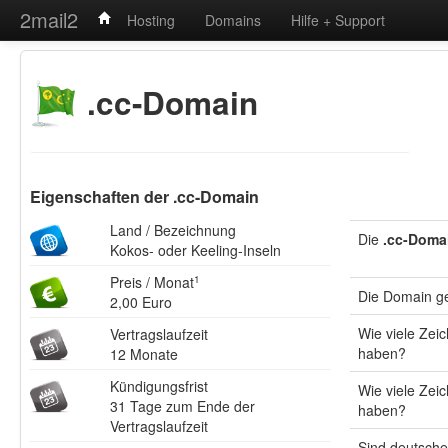
2mail2
Hosting
Domains
Hilfe + Support
.cc-Domain
Eigenschaften der .cc-Domain
Land / Bezeichnung
Die
.cc-Doma
Kokos- oder Keeling-Inseln
Preis / Monat
1
Die Domain g
2,00 Euro
Wie viele Ze
Vertragslaufzeit
haben?
12 Monate
Kündigungsfrist
Wie viele Zei
31 Tage zum Ende der
haben?
Vertragslaufzeit
Sind deutsche