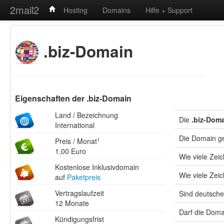
2mail2
Hosting
Domains
Hilfe + Support
.biz-Domain
Eigenschaften der .biz-Domain
Land / Bezeichnung
Die
.biz-Dom
International
Die Domain g
Preis / Monat
1
1,00 Euro
Wie viele Ze
Kostenlose Inklusivdomain
Wie viele Zei
auf
Paketpreis
Vertragslaufzeit
Sind deutsche
12 Monate
Darf die Doma
Kündigungsfrist